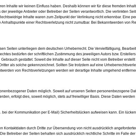
eren Inhalte wir keinen Einfluss haben. Deshalb können wir für diese fremden Inhal
s der jeweilige Anbieter oder Betreiber der Seiten verantwortlich. Die verlinkten S
 Rechtswidrige Inhalte waren zum Zeitpunkt der Verlinkung nicht erkennbar. Eine p
rete Anhaltspunkte einer Rechtsverletzung nicht zumutbar. Bei Bekanntwerden von R
iesen Seiten unterliegen dem deutschen Urheberrecht. Die Vervielfältigung, Bearbei
chtes bedürfen der schriftlichen Zustimmung des jeweiligen Autors bzw. Erstelle
 Gebrauch gestattet. Soweit die Inhalte auf dieser Seite nicht vom Betreiber erstel
Dritter als solche gekennzeichnet. Sollten Sie trotzdem auf eine Urheberrechtsve
ntwerden von Rechtsverletzungen werden wir derartige Inhalte umgehend entferne
rsonenbezogener Daten möglich. Soweit auf unseren Seiten personenbezogene Da
en, erfolgt dies, soweit möglich, stets auf freiwilliger Basis. Diese Daten werden
B. bei der Kommunikation per E-Mail) Sicherheitslücken aufweisen kann. Ein lücken
en Kontaktdaten durch Dritte zur Übersendung von nicht ausdrücklich angefordert
Die Betreiber der Seiten behalten sich ausdrücklich rechtliche Schritte im Falle de