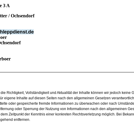
 A
hsendorf
hleppdienst.de
oer
Ochsendorf
rboer
r die Richtigkeit, Vollständigkeit und Aktualität der Inhalte können wir jedoch keine
r eigene Inhalte auf diesen Seiten nach den allgemeinen Gesetzen verantwortlich
rmittelte oder gespeicherte fremde Informationen zu überwachen oder nach Umstände
 Entfernung oder Sperrung der Nutzung von Informationen nach den allgemeinen Ge
ab dem Zeitpunkt der Kenntnis einer konkreten Rechtsverletzung möglich. Bei Beka
mgehend entfernen.