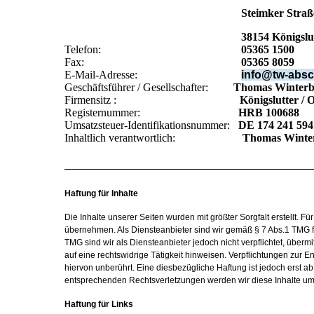
Steimker Straße 3
38154 Königslutter / Oc
Telefon:
05365 1500
Fax:
05365 8059
E-Mail-Adresse:
info@tw-absc
Geschäftsführer / Gesellschafter:
Thomas Winterb
Firmensitz :
Königslutter / 
Registernummer:
HRB
100688
Umsatzsteuer-Identifikationsnummer:
DE 174 241 594
Inhaltlich verantwortlich:
Thomas Winte
Haftung für Inhalte
Die Inhalte unserer Seiten wurden mit größter Sorgfalt erstellt. Fü
übernehmen. Als Diensteanbieter sind wir gemäß § 7 Abs.1 TMG fü
TMG sind wir als Diensteanbieter jedoch nicht verpflichtet, übe
auf eine rechtswidrige Tätigkeit hinweisen. Verpflichtungen zur
hiervon unberührt. Eine diesbezügliche Haftung ist jedoch erst 
entsprechenden Rechtsverletzungen werden wir diese Inhalte u
Haftung für Links