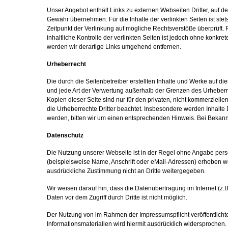
Unser Angebot enthält Links zu externen Webseiten Dritter, auf d
Gewähr übernehmen. Für die Inhalte der verlinkten Seiten ist stet
Zeitpunkt der Verlinkung auf mögliche Rechtsverstöße überprüft.
inhaltliche Kontrolle der verlinkten Seiten ist jedoch ohne konk
werden wir derartige Links umgehend entfernen.
Urheberrecht
Die durch die Seitenbetreiber erstellten Inhalte und Werke auf d
und jede Art der Verwertung außerhalb der Grenzen des Urheberre
Kopien dieser Seite sind nur für den privaten, nicht kommerziellen
die Urheberrechte Dritter beachtet. Insbesondere werden Inhalte 
werden, bitten wir um einen entsprechenden Hinweis. Bei Bekan
Datenschutz
Die Nutzung unserer Webseite ist in der Regel ohne Angabe pe
(beispielsweise Name, Anschrift oder eMail-Adressen) erhoben werd
ausdrückliche Zustimmung nicht an Dritte weitergegeben.
Wir weisen darauf hin, dass die Datenübertragung im Internet (z.
Daten vor dem Zugriff durch Dritte ist nicht möglich.
Der Nutzung von im Rahmen der Impressumspflicht veröffentlicht
Informationsmaterialien wird hiermit ausdrücklich widersprochen. 