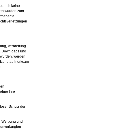
te auch keine
eiten wurden zum
ermanente
echtsverletzungen
tung, Verbreitung
rs. Downloads und
lt wurden, werden
rletzung aufmerksam
n.
ten
 ohne Ihre
loser Schutz der
er Werbung und
r unverlangten